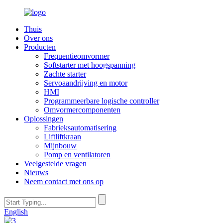
Thuis
Over ons
Producten
Frequentieomvormer
Softstarter met hoogspanning
Zachte starter
Servoaandrijving en motor
HMI
Programmeerbare logische controller
Omvormercomponenten
Oplossingen
Fabrieksautomatisering
Liftliftkraan
Mijnbouw
Pomp en ventilatoren
Veelgestelde vragen
Nieuws
Neem contact met ons op
English