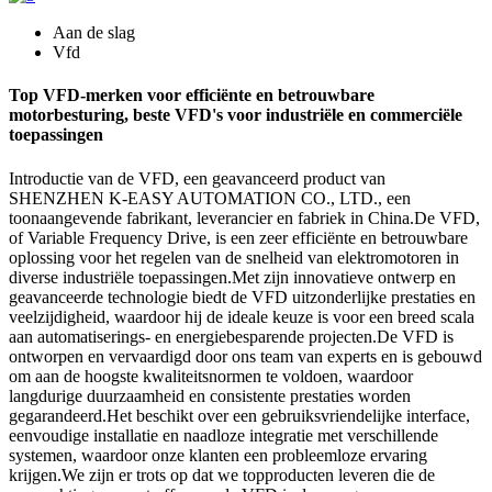
Aan de slag
Vfd
Top VFD-merken voor efficiënte en betrouwbare
motorbesturing, beste VFD's voor industriële en commerciële
toepassingen
Introductie van de VFD, een geavanceerd product van
SHENZHEN K-EASY AUTOMATION CO., LTD., een
toonaangevende fabrikant, leverancier en fabriek in China.De VFD,
of Variable Frequency Drive, is een zeer efficiënte en betrouwbare
oplossing voor het regelen van de snelheid van elektromotoren in
diverse industriële toepassingen.Met zijn innovatieve ontwerp en
geavanceerde technologie biedt de VFD uitzonderlijke prestaties en
veelzijdigheid, waardoor hij de ideale keuze is voor een breed scala
aan automatiserings- en energiebesparende projecten.De VFD is
ontworpen en vervaardigd door ons team van experts en is gebouwd
om aan de hoogste kwaliteitsnormen te voldoen, waardoor
langdurige duurzaamheid en consistente prestaties worden
gegarandeerd.Het beschikt over een gebruiksvriendelijke interface,
eenvoudige installatie en naadloze integratie met verschillende
systemen, waardoor onze klanten een probleemloze ervaring
krijgen.We zijn er trots op dat we topproducten leveren die de